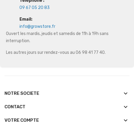
Téléphone :
09 67 05 20 83
Email:
info@growstore.fr
Ouvert les mardis, jeudis et samedis de 11h à 19h sans
interruption.
Les autres jours sur rendez-vous au 06 98 41 77 40.
keyboard_arrow_down
NOTRE SOCIETE
keyboard_arrow_down
CONTACT

VOTRE COMPTE