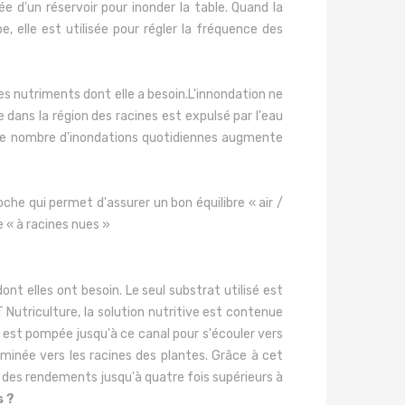
e d'un réservoir pour inonder la table. Quand la
, elle est utilisée pour régler la fréquence des
es nutriments dont elle a besoin.L'innondation ne
e dans la région des racines est expulsé par l'eau
s. Le nombre d'inondations quotidiennes augmente
oche qui permet d'assurer un bon équilibre « air /
 « à racines nues »
nt elles ont besoin. Le seul substrat utilisé est
 Nutriculture, la solution nutritive est contenue
e est pompée jusqu'à ce canal pour s'écouler vers
heminée vers les racines des plantes. Grâce à cet
r des rendements jusqu'à quatre fois supérieurs à
s ?