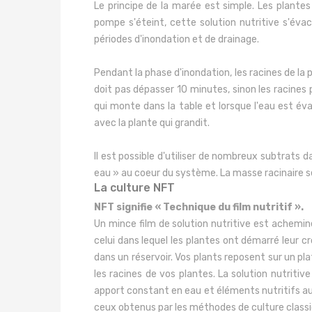
Le principe de la marée est simple. Les plantes
pompe s'éteint, cette solution nutritive s'évac
périodes d'inondation et de drainage.
Pendant la phase d'inondation, les racines de la
doit pas dépasser 10 minutes, sinon les racines p
qui monte dans la table et lorsque l'eau est év
avec la plante qui grandit.
Il est possible d'utiliser de nombreux subtrats d
eau » au coeur du système. La masse racinaire se
La culture NFT
NFT signifie « Technique du film nutritif ».
Un mince film de solution nutritive est acheminé
celui dans lequel les plantes ont démarré leur c
dans un réservoir. Vos plants reposent sur un pl
les racines de vos plantes. La solution nutritiv
apport constant en eau et éléments nutritifs aux
ceux obtenus par les méthodes de culture classi