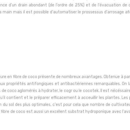
tance d'un drain abondant (de l'ordre de 25%) et de l'évacuation de
la main mais il est possible d'automatiser le prossessus d'arrosage afin
ulture en fibre de coco présente de nombreux avantages.
Obtenue à par
aux
propriétés antifongiques et antibactériennes remarquables. On l
s de coco aglomérés à hydrater, le cogr ou le cocotek. Il est nécéssai
’il contient et le préparer efficacement à acceuillir les plantes. Le
n du sol des plus optimales, c'est pour cela que nombre de cultivateu
 la fibre de coco est aussi un excélent substrat hydroponique avec l'