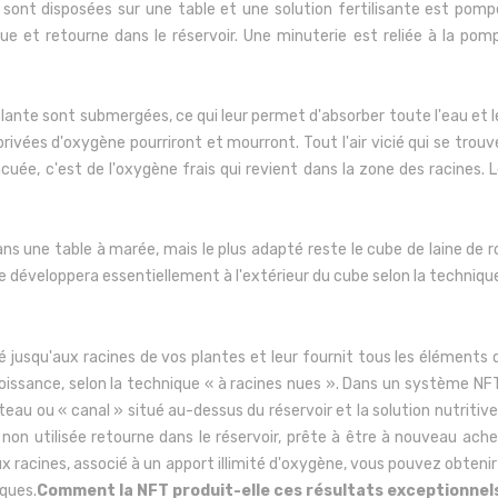
 sont disposées sur une table et une solution fertilisante est pompé
ue et retourne dans le réservoir. Une minuterie est reliée à la pompe
 plante sont submergées, ce qui leur permet d'absorber toute l'eau et l
rivées d'oxygène pourriront et mourront. Tout l'air vicié qui se trouv
acuée, c'est de l'oxygène frais qui revient dans la zone des racine
ans une table à marée, mais le plus adapté reste le cube de laine de r
 développera essentiellement à l'extérieur du cube selon la technique
 jusqu'aux racines de vos plantes et leur fournit tous les éléments do
roissance, selon la technique « à racines nues ». Dans un système NFT
ateau ou « canal » situé au-dessus du réservoir et la solution nutritiv
e non utilisée retourne dans le réservoir, prête à être à nouveau ac
 racines, associé à un apport illimité d'oxygène, vous pouvez obteni
ques.
Comment la NFT produit-elle ces résultats exceptionnel