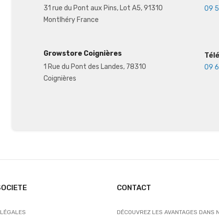
31 rue du Pont aux Pins, Lot A5, 91310
09 5
Montlhéry France
Growstore Coignières
Tél
1 Rue du Pont des Landes, 78310
09 6
Coignières
SOCIETE
CONTACT
 LÉGALES
DÉCOUVREZ LES AVANTAGES DANS 