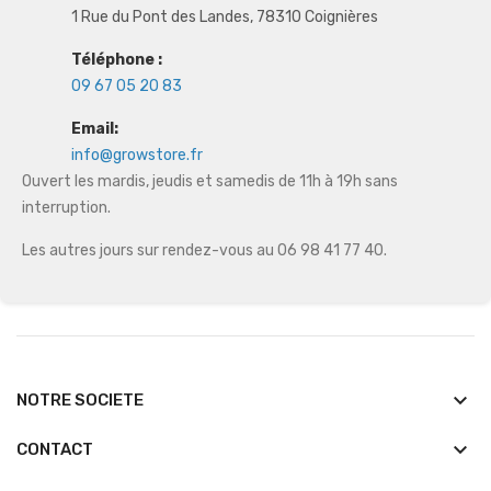
1 Rue du Pont des Landes, 78310 Coignières
Téléphone :
09 67 05 20 83
Email:
info@growstore.fr
Ouvert les mardis, jeudis et samedis de 11h à 19h sans
interruption.
Les autres jours sur rendez-vous au 06 98 41 77 40.
keyboard_arrow_down
NOTRE SOCIETE
keyboard_arrow_down
CONTACT