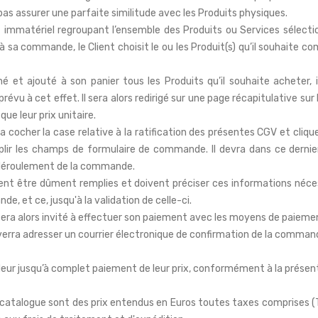
as assurer une parfaite similitude avec les Produits physiques.
t immatériel regroupant l’ensemble des Produits ou Services sélectio
à sa commande, le Client choisit le ou les Produit(s) qu’il souhaite c
né et ajouté à son panier tous les Produits qu’il souhaite acheter, i
prévu à cet effet. Il sera alors redirigé sur une page récapitulative su
ue leur prix unitaire.
a cocher la case relative à la ratification des présentes CGV et cliquer
emplir les champs de formulaire de commande. Il devra dans ce dern
 déroulement de la commande.
nt être dûment remplies et doivent préciser ces informations néces
e, et ce, jusqu'à la validation de celle-ci.
 il sera alors invité à effectuer son paiement avec les moyens de paieme
verra adresser un courrier électronique de confirmation de la comman
deur jusqu’à complet paiement de leur prix, conformément à la présent
le catalogue sont des prix entendus en Euros toutes taxes comprises (