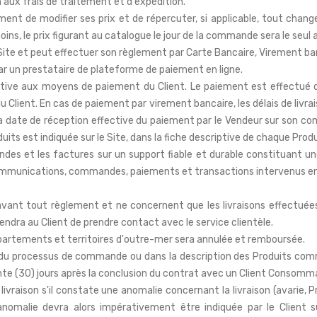
 aux frais de traitement et d'expédition.
t de modifier ses prix et de répercuter, si applicable, tout chang
ins, le prix figurant au catalogue le jour de la commande sera le seul a
ite et peut effectuer son règlement par Carte Bancaire, Virement ba
r un prestataire de plateforme de paiement en ligne.
ative aux moyens de paiement du Client. Le paiement est effectué 
lient. En cas de paiement par virement bancaire, les délais de livraiso
date de réception effective du paiement par le Vendeur sur son com
uits est indiquée sur le Site, dans la fiche descriptive de chaque Produ
et les factures sur un support fiable et durable constituant une 
mmunications, commandes, paiements et transactions intervenus ent
nt avant tout règlement et ne concernent que les livraisons effectué
tiendra au Client de prendre contact avec le service clientèle.
artements et territoires d'outre-mer sera annulée et remboursée.
rs du processus de commande ou dans la description des Produits com
ente (30) jours après la conclusion du contrat avec un Client Consomm
livraison s'il constate une anomalie concernant la livraison (avarie, 
nomalie devra alors impérativement être indiquée par le Client su