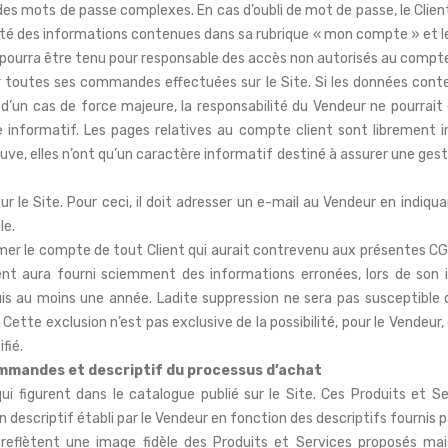
er des mots de passe complexes. En cas d’oubli de mot de passe, le Clie
lité des informations contenues dans sa rubrique « mon compte » et le 
 pourra être tenu pour responsable des accès non autorisés au compte 
 toutes ses commandes effectuées sur le Site. Si les données cont
u d’un cas de force majeure, la responsabilité du Vendeur ne pourrai
informatif. Les pages relatives au compte client sont librement im
ve, elles n’ont qu’un caractère informatif destiné à assurer une ge
r le Site. Pour ceci, il doit adresser un e-mail au Vendeur en indiq
le.
primer le compte de tout Client qui aurait contrevenu aux présentes 
ent aura fourni sciemment des informations erronées, lors de son 
is au moins une année. Ladite suppression ne sera pas susceptible 
ette exclusion n’est pas exclusive de la possibilité, pour le Vendeur, 
fié.
commandes et descriptif du processus d’achat
i figurent dans le catalogue publié sur le Site. Ces Produits et S
escriptif établi par le Vendeur en fonction des descriptifs fournis pa
reflètent une image fidèle des Produits et Services proposés m