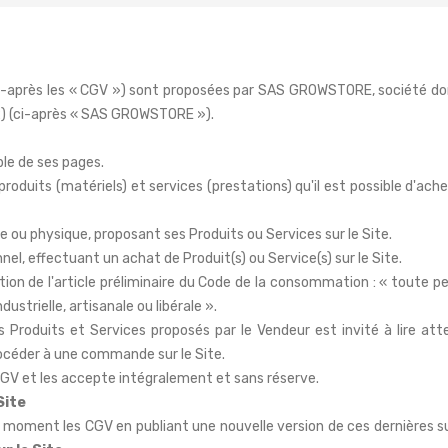
i-après les « CGV ») sont proposées par SAS GROWSTORE, société dont
 (ci-après « SAS GROWSTORE »).
ble de ses pages.
produits (matériels) et services (prestations) qu'il est possible d'ache
u physique, proposant ses Produits ou Services sur le Site.
nnel, effectuant un achat de Produit(s) ou Service(s) sur le Site.
ion de l'article préliminaire du Code de la consommation : «
toute per
ustrielle, artisanale ou libérale
».
les Produits et Services proposés par le Vendeur est invité à lire a
océder à une commande sur le Site.
CGV et les accepte intégralement et sans réserve.
Site
t moment les CGV en publiant une nouvelle version de ces dernières su