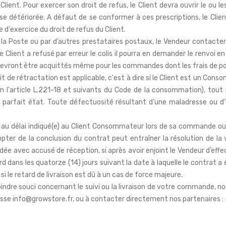
ient. Pour exercer son droit de refus, le Client devra ouvrir le ou l
se détériorée. A défaut de se conformer à ces prescriptions, le Clien
d'exercice du droit de refus du Client.
r la Poste ou par d’autres prestataires postaux, le Vendeur contactera 
Client a refusé par erreur le colis il pourra en demander le renvoi e
 devront être acquittés même pour les commandes dont les frais de po
roit de rétractation est applicable, c'est à dire si le Client est un Co
on l'article L.221-18 et suivants du Code de la consommation), tou
n parfait état. Toute défectuosité résultant d’une maladresse ou 
u au délai indiqué(e) au Client Consommateur lors de sa commande ou, 
ter de la conclusion du contrat peut entraîner la résolution de la v
 avec accusé de réception, si après avoir enjoint le Vendeur d’effectue
 dans les quatorze (14) jours suivant la date à laquelle le contrat a
si le retard de livraison est dû à un cas de force majeure.
ndre souci concernant le suivi ou la livraison de votre commande, no
esse info@growstore.fr, ou à contacter directement nos partenaires :