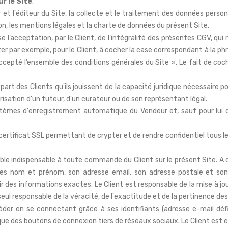
r le Site
.
et l'éditeur du Site, la collecte et le traitement des données personne
ion, les mentions légales et la charte de données du présent Site.
se l’acceptation, par le Client, de l’intégralité des présentes CGV, qu
r par exemple, pour le Client, à cocher la case correspondant à la p
accepté l’ensemble des conditions générales du Site
». Le fait de coc
rt des Clients qu'ils jouissent de la capacité juridique nécessaire pou
torisation d'un tuteur, d'un curateur ou de son représentant légal.
stèmes d'enregistrement automatique du Vendeur et, sauf pour lui d'
 certificat SSL permettant de crypter et de rendre confidentiel tous l
le indispensable à toute commande du Client sur le présent Site. A cet
ses nom et prénom, son adresse email, son adresse postale et son
ir des informations exactes. Le Client est responsable de la mise à jou
eul responsable de la véracité, de l'exactitude et de la pertinence de
accéder en se connectant grâce à ses identifiants (adresse e-mail déf
ue des boutons de connexion tiers de réseaux sociaux. Le Client est