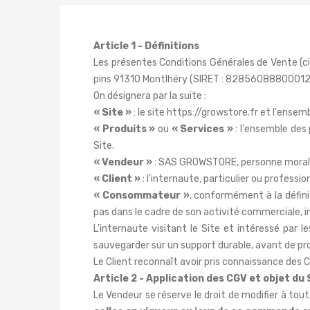
Article 1 - Définitions
Les présentes Conditions Générales de Vente (c
pins 91310 Montlhéry
(SIRET : 82856088800012)
On désignera par la suite :
« Site »
: le site https://growstore.fr et l'ensem
« Produits »
ou
« Services »
: l'ensemble des 
Site.
« Vendeur »
: SAS GROWSTORE, personne morale o
« Client »
: l'internaute, particulier ou professio
« Consommateur »
, conformément à la définit
pas dans le cadre de son activité commerciale, ind
L'internaute visitant le Site et intéressé par 
sauvegarder sur un support durable, avant de pr
Le Client reconnaît avoir pris connaissance des 
Article 2 - Application des CGV et objet du 
Le Vendeur se réserve le droit de modifier à tou