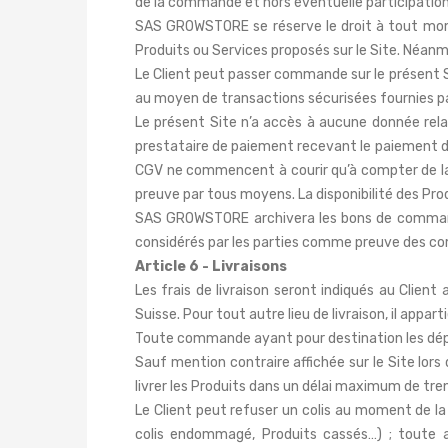
de la commande et hors éventuelle participation
SAS GROWSTORE se réserve le droit à tout momen
Produits ou Services proposés sur le Site. Néanmo
Le Client peut passer commande sur le présent S
au moyen de transactions sécurisées fournies pa
Le présent Site n’a accès à aucune donnée rel
prestataire de paiement recevant le paiement du C
CGV ne commencent à courir qu’à compter de la 
preuve par tous moyens. La disponibilité des Prod
SAS GROWSTORE archivera les bons de commandes 
considérés par les parties comme preuve des co
Article 6 - Livraisons
Les frais de livraison seront indiqués au Clie
Suisse. Pour tout autre lieu de livraison, il appar
Toute commande ayant pour destination les dép
Sauf mention contraire affichée sur le Site lo
livrer les Produits dans un délai maximum de tr
Le Client peut refuser un colis au moment de la 
colis endommagé, Produits cassés…) ; toute a