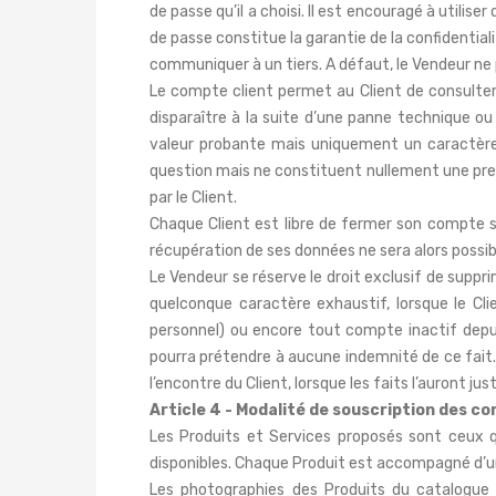
de passe qu’il a choisi. Il est encouragé à utilis
de passe constitue la garantie de la confidentia
communiquer à un tiers. A défaut, le Vendeur ne
Le compte client permet au Client de consulter
disparaître à la suite d’une panne technique o
valeur probante mais uniquement un caractère 
question mais ne constituent nullement une preu
par le Client.
Chaque Client est libre de fermer son compte su
récupération de ses données ne sera alors possib
Le Vendeur se réserve le droit exclusif de sup
quelconque caractère exhaustif, lorsque le Cli
personnel) ou encore tout compte inactif depu
pourra prétendre à aucune indemnité de ce fait. C
l’encontre du Client, lorsque les faits l’auront justi
Article 4 - Modalité de souscription des 
Les Produits et Services proposés sont ceux qu
disponibles. Chaque Produit est accompagné d’un d
Les photographies des Produits du catalogue 