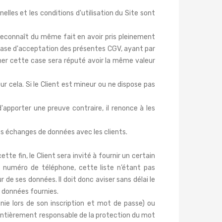
lles et les conditions d'utilisation du Site sont
i reconnaît du même fait en avoir pris pleinement
hrase d'acceptation des présentes CGV, ayant par
her cette case sera réputé avoir la même valeur
r cela. Si le Client est mineur ou ne dispose pas
apporter une preuve contraire, il renonce à les
es échanges de données avec les clients.
te fin, le Client sera invité à fournir un certain
 numéro de téléphone, cette liste n’étant pas
r de ses données. Il doit donc aviser sans délai le
s données fournies.
inie lors de son inscription et mot de passe) ou
 entièrement responsable de la protection du mot