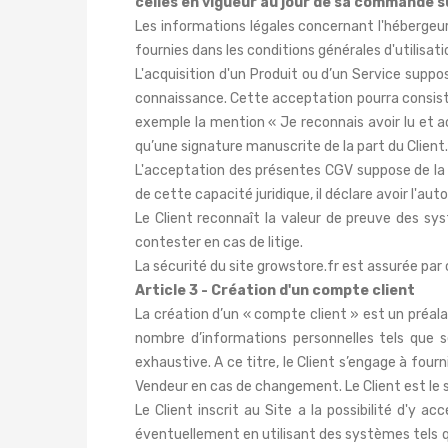
celles en vigueur au jour de sa commande su
Les informations légales concernant l'hébergeur 
fournies dans les conditions générales d'utilisat
L'acquisition d'un Produit ou d’un Service suppo
connaissance. Cette acceptation pourra consiste
exemple la mention «
Je reconnais avoir lu et 
qu’une signature manuscrite de la part du Client.
L'acceptation des présentes CGV suppose de la pa
de cette capacité juridique, il déclare avoir l'au
Le Client reconnaît la valeur de preuve des sy
contester en cas de litige.
La sécurité du site growstore.fr est assurée par
Article 3 - Création d'un compte client
La création d’un « compte client » est un préalab
nombre d’informations personnelles tels que 
exhaustive. A ce titre, le Client s’engage à fourn
Vendeur en cas de changement. Le Client est le s
Le Client inscrit au Site a la possibilité d'y 
éventuellement en utilisant des systèmes tels q