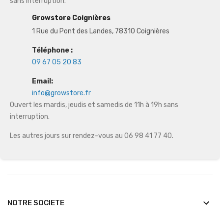
sans interruption.
Growstore Coignières
1 Rue du Pont des Landes, 78310 Coignières
Téléphone :
09 67 05 20 83
Email:
info@growstore.fr
Ouvert les mardis, jeudis et samedis de 11h à 19h sans
interruption.
Les autres jours sur rendez-vous au 06 98 41 77 40.
keyboard_arrow_down
NOTRE SOCIETE