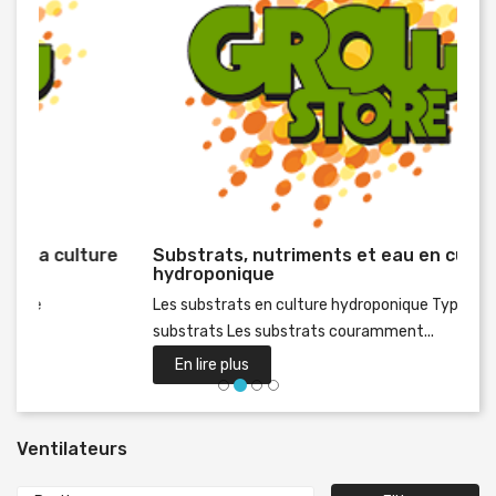
Substrats, nutriments et eau en culture
Préc
hydroponique
Les substrats en culture hydroponique Types de
substrats Les substrats couramment...
En lire plus
Ventilateurs