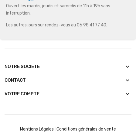
Ouvert les mardis, jeudis et samedis de 11h à 19h sans
interruption.
Les autres jours sur rendez-vous au 06 98 41 77 40.
keyboard_arrow_down
NOTRE SOCIETE
keyboard_arrow_down
CONTACT

VOTRE COMPTE
Mentions Légales
|
Conditions générales de vente