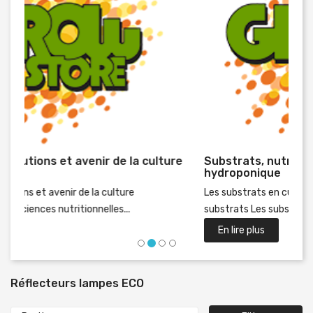
Substrats, nutriments et eau en culture
Préc
hydroponique
Les substrats en culture hydroponique Types de
substrats Les substrats couramment...
En lire plus
Réflecteurs lampes ECO