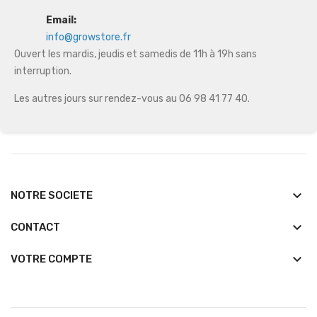
Email:
info@growstore.fr
Ouvert les mardis, jeudis et samedis de 11h à 19h sans
interruption.
Les autres jours sur rendez-vous au 06 98 41 77 40.
keyboard_arrow_down
NOTRE SOCIETE
keyboard_arrow_down
CONTACT

VOTRE COMPTE