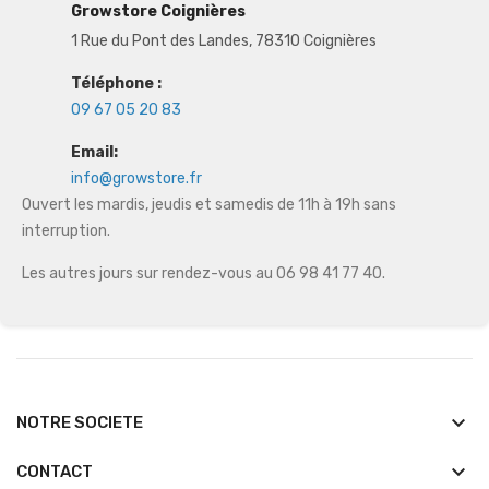
Growstore Coignières
1 Rue du Pont des Landes, 78310 Coignières
Téléphone :
09 67 05 20 83
Email:
info@growstore.fr
Ouvert les mardis, jeudis et samedis de 11h à 19h sans
interruption.
Les autres jours sur rendez-vous au 06 98 41 77 40.
keyboard_arrow_down
NOTRE SOCIETE
keyboard_arrow_down
CONTACT