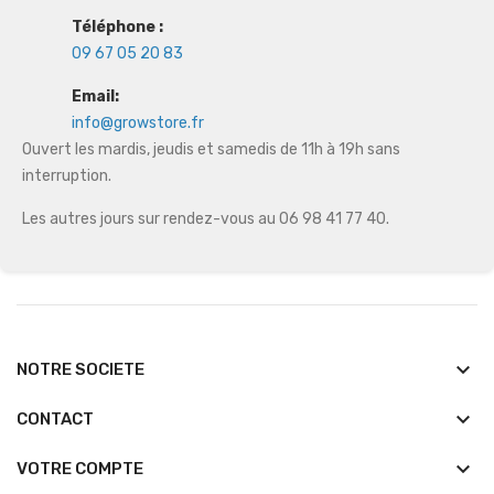
Téléphone :
09 67 05 20 83
Email:
info@growstore.fr
Ouvert les mardis, jeudis et samedis de 11h à 19h sans
interruption.
Les autres jours sur rendez-vous au 06 98 41 77 40.
keyboard_arrow_down
NOTRE SOCIETE
keyboard_arrow_down
CONTACT

VOTRE COMPTE