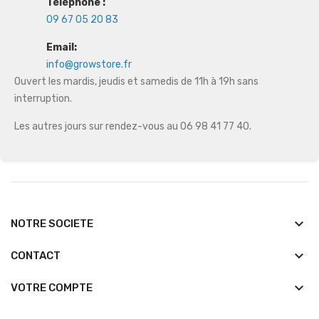
Téléphone :
09 67 05 20 83
Email:
info@growstore.fr
Ouvert les mardis, jeudis et samedis de 11h à 19h sans
interruption.
Les autres jours sur rendez-vous au 06 98 41 77 40.
keyboard_arrow_down
NOTRE SOCIETE
keyboard_arrow_down
CONTACT

VOTRE COMPTE