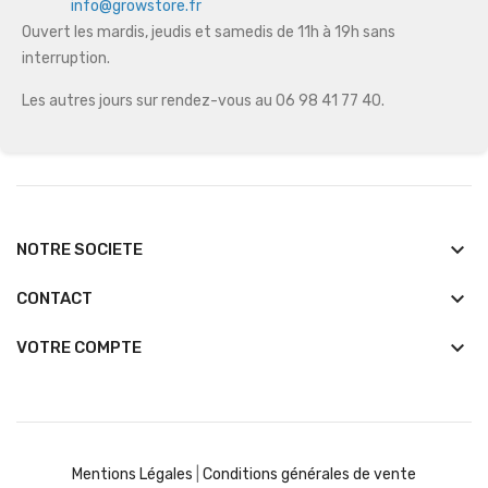
info@growstore.fr
Ouvert les mardis, jeudis et samedis de 11h à 19h sans
interruption.
Les autres jours sur rendez-vous au 06 98 41 77 40.
keyboard_arrow_down
NOTRE SOCIETE
keyboard_arrow_down
CONTACT

VOTRE COMPTE
Mentions Légales
|
Conditions générales de vente