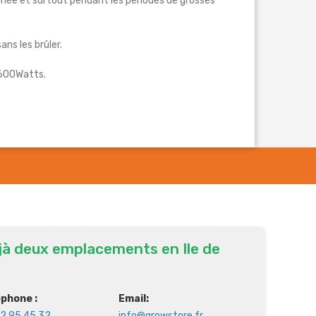
née et surtout pendant les périodes de grosses
ns les brûler.
 600Watts.
jà deux emplacements en Ile de
éphone :
Email:
2 95 45 32
info@growstore.fr