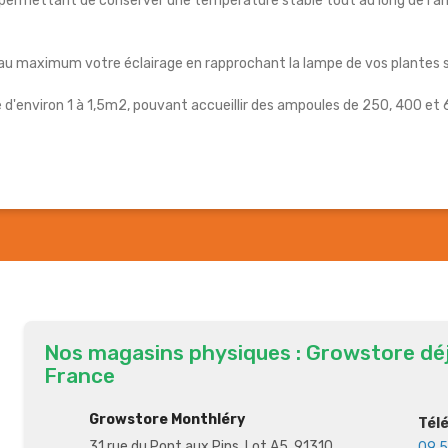
 permettant de conserver une température stable tout au long de l'an
u maximum votre éclairage en rapprochant la lampe de vos plantes sa
 d'environ 1 à 1,5m2, pouvant accueillir des ampoules de 250, 400 et
Nos magasins physiques : Growstore dé
France
Growstore Monthléry
Tél
31 rue du Pont aux Pins, Lot A5, 91310
09 5