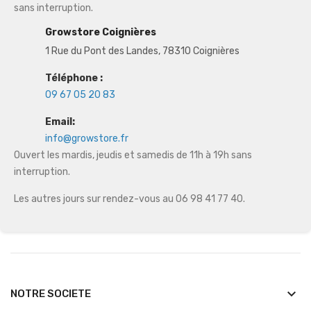
sans interruption.
Growstore Coignières
1 Rue du Pont des Landes, 78310 Coignières
Téléphone :
09 67 05 20 83
Email:
info@growstore.fr
Ouvert les mardis, jeudis et samedis de 11h à 19h sans
interruption.
Les autres jours sur rendez-vous au 06 98 41 77 40.
keyboard_arrow_down
NOTRE SOCIETE