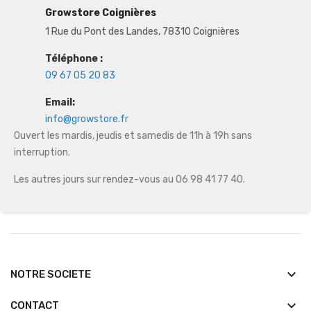
Growstore Coignières
1 Rue du Pont des Landes, 78310 Coignières
Téléphone :
09 67 05 20 83
Email:
info@growstore.fr
Ouvert les mardis, jeudis et samedis de 11h à 19h sans
interruption.
Les autres jours sur rendez-vous au 06 98 41 77 40.
keyboard_arrow_down
NOTRE SOCIETE
keyboard_arrow_down
CONTACT