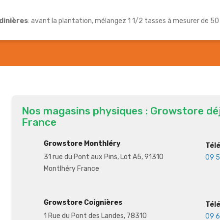
dinières
: avant la plantation, mélangez 1 1/2 tasses à mesurer de 50
Nos magasins physiques : Growstore dé
France
Growstore Monthléry
Tél
31 rue du Pont aux Pins, Lot A5, 91310
09 5
Montlhéry France
Growstore Coignières
Tél
1 Rue du Pont des Landes, 78310
09 6