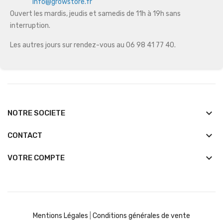
info@growstore.fr
Ouvert les mardis, jeudis et samedis de 11h à 19h sans
interruption.
Les autres jours sur rendez-vous au 06 98 41 77 40.
keyboard_arrow_down
NOTRE SOCIETE
keyboard_arrow_down
CONTACT

VOTRE COMPTE
Mentions Légales
|
Conditions générales de vente