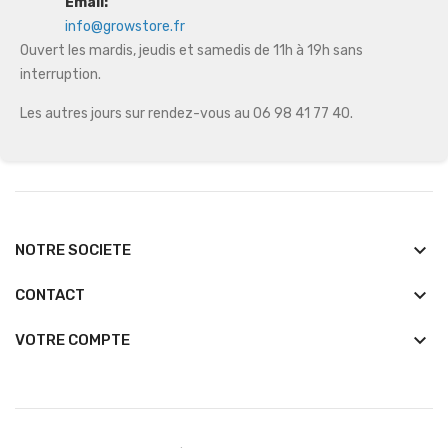
Email:
info@growstore.fr
Ouvert les mardis, jeudis et samedis de 11h à 19h sans
interruption.
Les autres jours sur rendez-vous au 06 98 41 77 40.
keyboard_arrow_down
NOTRE SOCIETE
keyboard_arrow_down
CONTACT

VOTRE COMPTE