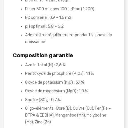
Bien agiter avant usage
Diluer 500 ml dans 100 L d’eau (1:200)
EC conseillé : 0,9 – 1,6 mS
pH optimal : 5,8 – 6,2
Administrer régulièrement pendant la phase de
croissance
Composition garantie
Azote total (N) : 2,6 %
Pentoxyde de phosphore (P₂O₅) : 1,1 %
Oxyde de potassium (K₂O) : 3,1 %
Oxyde de magnésium (MgO) : 1,0 %
Soufre (SO₃) : 0,7 %
Oligo-éléments : Bore (B), Cuivre (Cu), Fer (Fe –
DTPA & EDDHA), Manganèse (Mn), Molybdène
(Mo), Zinc (Zn)