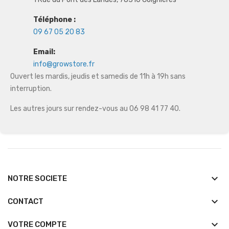
Téléphone :
09 67 05 20 83
Email:
info@growstore.fr
Ouvert les mardis, jeudis et samedis de 11h à 19h sans
interruption.
Les autres jours sur rendez-vous au 06 98 41 77 40.
keyboard_arrow_down
NOTRE SOCIETE
keyboard_arrow_down
CONTACT

VOTRE COMPTE