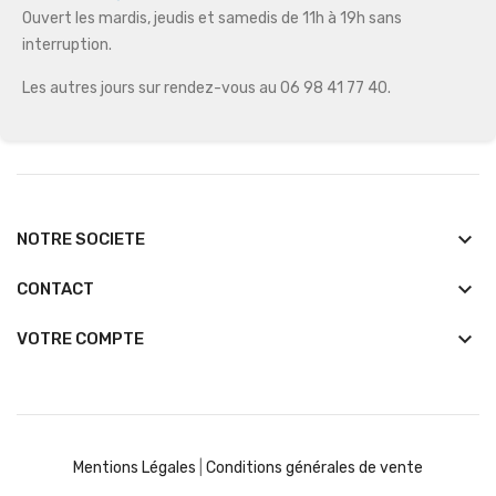
Ouvert les mardis, jeudis et samedis de 11h à 19h sans
interruption.
Les autres jours sur rendez-vous au 06 98 41 77 40.
keyboard_arrow_down
NOTRE SOCIETE
keyboard_arrow_down
CONTACT

VOTRE COMPTE
Mentions Légales
|
Conditions générales de vente