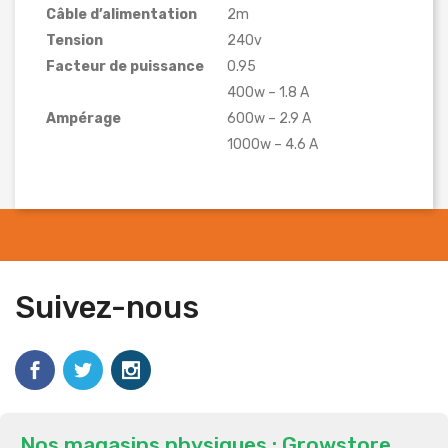
Câble d’alimentation
2m
Tension
240v
Facteur de puissance
0.95
400w – 1.8 A
Ampérage
600w – 2.9 A
1000w – 4.6 A
Suivez-nous
Nos magasins physiques : Growstore