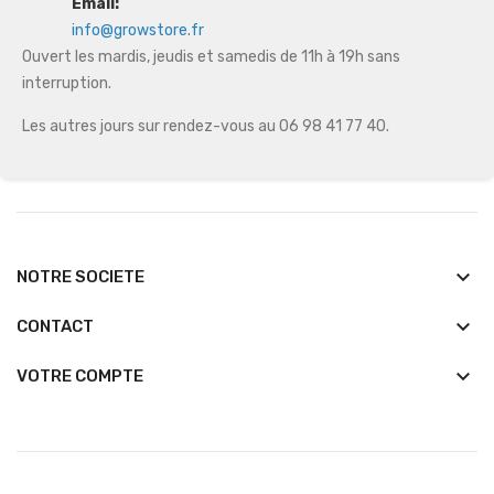
Email:
info@growstore.fr
Ouvert les mardis, jeudis et samedis de 11h à 19h sans
interruption.
Les autres jours sur rendez-vous au 06 98 41 77 40.
keyboard_arrow_down
NOTRE SOCIETE
keyboard_arrow_down
CONTACT

VOTRE COMPTE