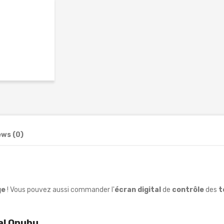
ews (0)
ge
! Vous pouvez aussi commander l'
écran
digital
de
contrôle
des
t
al Qnubu