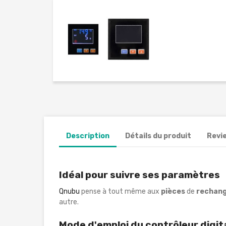
Description
Détails du produit
Revi
Idéal pour suivre ses paramètres
Qnubu
pense à tout même aux
pièces
de
rechan
autre.
Mode d'emploi du contrôleur digit