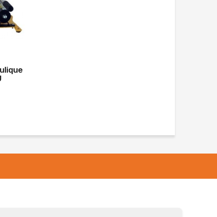
ulique
U