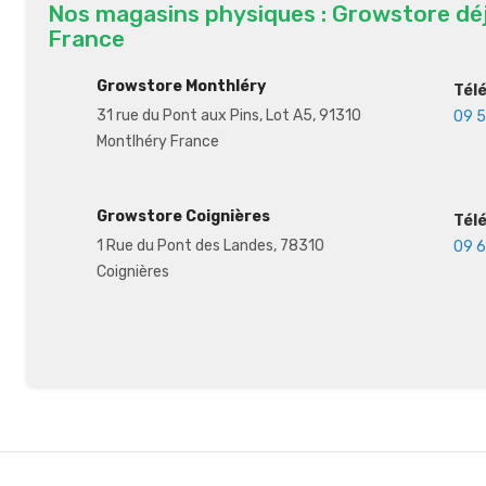
Nos magasins physiques : Growstore dé
France
Growstore Monthléry
Tél
31 rue du Pont aux Pins, Lot A5, 91310
09 5
Montlhéry France
Growstore Coignières
Tél
1 Rue du Pont des Landes, 78310
09 6
Coignières