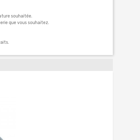
rature souhaitée.
terie que vous souhaitez.
aits.