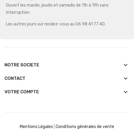
Ouvert les mardis, jeudis et samedis de 11h à 19h sans
interruption.
Les autres jours sur rendez-vous au 06 98 41 77 40.
keyboard_arrow_down
NOTRE SOCIETE
keyboard_arrow_down
CONTACT

VOTRE COMPTE
Mentions Légales
|
Conditions générales de vente