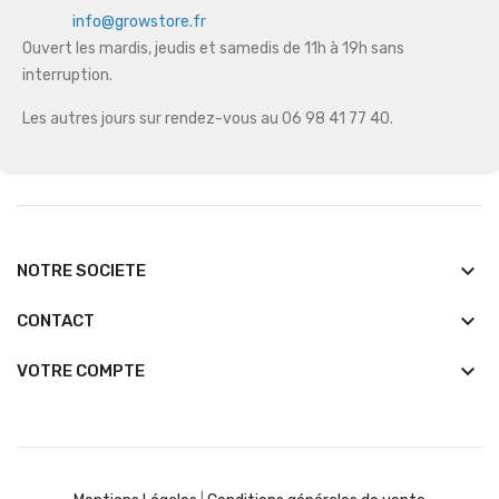
info@growstore.fr
Ouvert les mardis, jeudis et samedis de 11h à 19h sans
interruption.
Les autres jours sur rendez-vous au 06 98 41 77 40.
keyboard_arrow_down
NOTRE SOCIETE
keyboard_arrow_down
CONTACT

VOTRE COMPTE