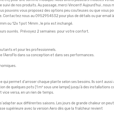
 le suivi de nos produits. Au passage, merci Vincent! Aujourd'hui , nous
 Nous pouvons vous proposez des options peu couteuses ou que vous 
me. Contactez nous au 0952954532 pour plus de détails ou par email à
m ou 12x 1 pot 14mm , le prix est inchangé.
0 jours ouvrés. Prévoyez 2 semaines pour votre confort.
débutants et pour les professionnels.
 de l'AeroFlo dans sa conception et dans ses performances.
conomiques.
 qui permet d'arroser chaque plante selon ses besoins. Ils sont aussi
ion de quelques pots (1 m² sous une lampe) jusqu'à des installations co
vice versa, en un rien de temps.
'adapter aux différentes saisons. Les jours de grande chaleur on peut 
tesse supérieure avec la version Aero dès que la fraîcheur revient