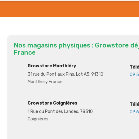
Nos magasins physiques : Growstore dé
France
Growstore Monthléry
Tél
31 rue du Pont aux Pins, Lot A5, 91310
09 5
Montlhéry France
Growstore Coignières
Tél
1 Rue du Pont des Landes, 78310
09 6
Coignières