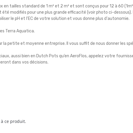
 en tailles standard de 1 m² et 2 m² et sont conçus pour 12 à 60 (1m²
été modifiés pour une plus grande efficacité (voir photo ci-dessous). 
liser le pH et l'EC de votre solution et vous donne plus d'autonomie.
ies Terra Aquatica.
a petite et moyenne entreprise. Il vous suffit de nous donner les spé
ux, aussi bien en Dutch Pots qu’en AeroFlos, appelez votre fournis
eront dans vos décisions.
 à ce produit.