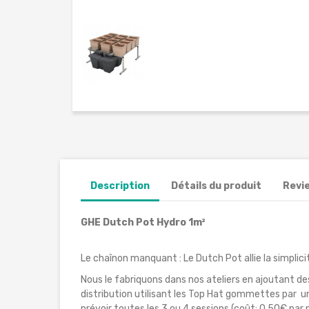
Description
Détails du produit
Revi
GHE Dutch Pot Hydro 1m²
Le chaînon manquant : Le Dutch Pot allie la simplic
Nous le fabriquons dans nos ateliers en ajoutant de
distribution utilisant les Top Hat gommettes par u
prévoir toutes les 3 ou 4 sessions (coût: 0.50€ p