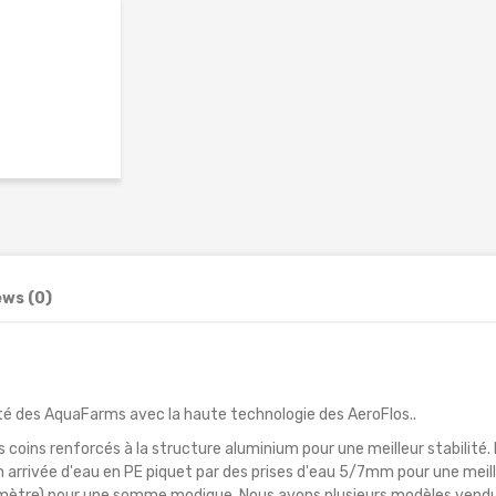
ews (0)
ité des AquaFarms avec la haute technologie des AeroFlos..
s coins renforcés à la structure aluminium pour une meilleur stabilit
n arrivée d'eau en PE piquet par des prises d'eau 5/7mm pour une meil
ar mètre) pour une somme modique. Nous avons plusieurs modèles vend