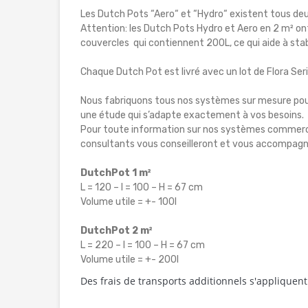
Les Dutch Pots “Aero“ et “Hydro“ existent tous deux
Attention: les Dutch Pots Hydro et Aero en 2 m² ont 
couvercles qui contiennent 200L, ce qui aide à stabi
Chaque Dutch Pot est livré avec un lot de Flora Ser
Nous fabriquons tous nos systèmes sur mesure pour l
une étude qui s’adapte exactement à vos besoins.
Pour toute information sur nos systèmes commercia
consultants vous conseilleront et vous accompagn
DutchPot 1 m²
L = 120 – l = 100 – H = 67 cm
Volume utile = +- 100l
DutchPot 2 m²
L = 220 – l = 100 – H = 67 cm
Volume utile = +- 200l
Des frais de transports additionnels s'appliquent