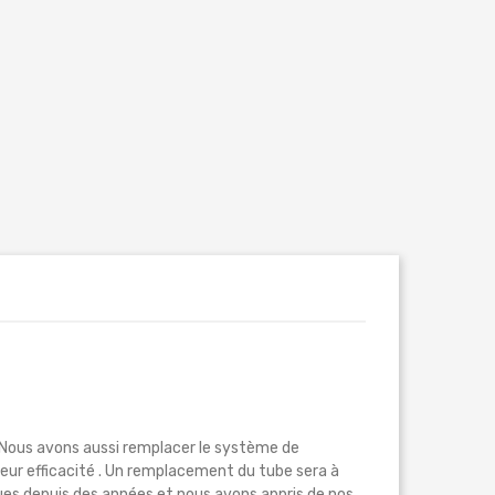
é. Nous avons aussi remplacer le système de
leur efficacité . Un remplacement du tube sera à
ues depuis des années et nous avons appris de nos