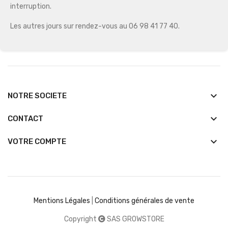
interruption.
Les autres jours sur rendez-vous au 06 98 41 77 40.
keyboard_arrow_down
NOTRE SOCIETE
keyboard_arrow_down
CONTACT

VOTRE COMPTE
Mentions Légales
|
Conditions générales de vente
Copyright
SAS GROWSTORE