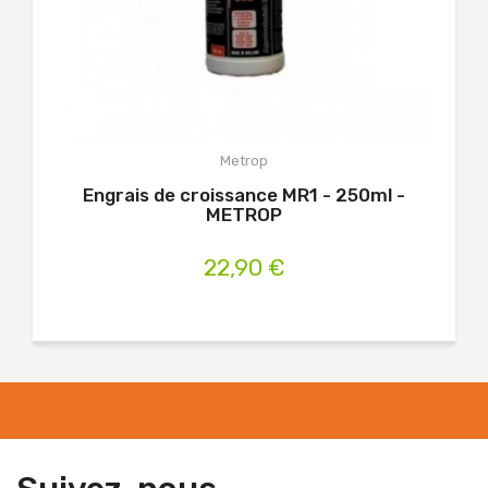
Metrop
Engrais de croissance MR1 - 250ml -
Eng
METROP
22,90 €