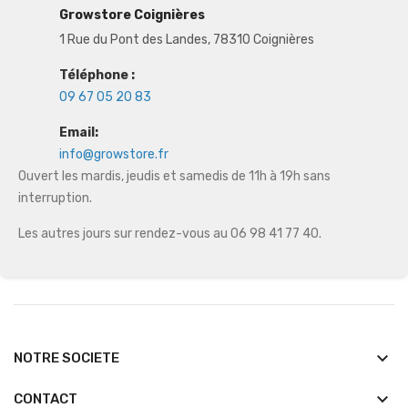
Growstore Coignières
1 Rue du Pont des Landes, 78310 Coignières
Téléphone :
09 67 05 20 83
Email:
info@growstore.fr
Ouvert les mardis, jeudis et samedis de 11h à 19h sans
interruption.
Les autres jours sur rendez-vous au 06 98 41 77 40.
keyboard_arrow_down
NOTRE SOCIETE
keyboard_arrow_down
CONTACT