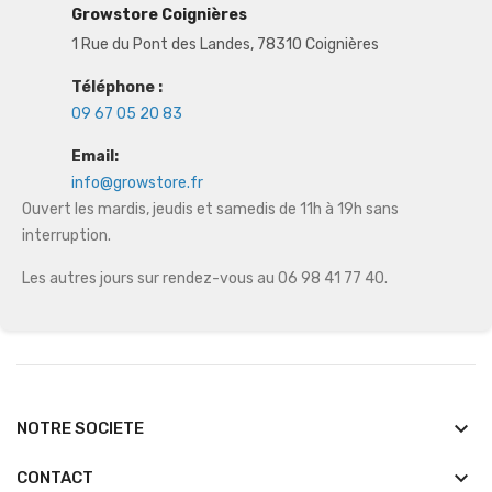
Growstore Coignières
1 Rue du Pont des Landes, 78310 Coignières
Téléphone :
09 67 05 20 83
Email:
info@growstore.fr
Ouvert les mardis, jeudis et samedis de 11h à 19h sans
interruption.
Les autres jours sur rendez-vous au 06 98 41 77 40.
keyboard_arrow_down
NOTRE SOCIETE
keyboard_arrow_down
CONTACT