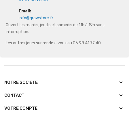
Email:
info@growstore.fr
Ouvert les mardis, jeudis et samedis de 11h à 19h sans
interruption.
Les autres jours sur rendez-vous au 06 98 41 77 40.
keyboard_arrow_down
NOTRE SOCIETE
keyboard_arrow_down
CONTACT

VOTRE COMPTE