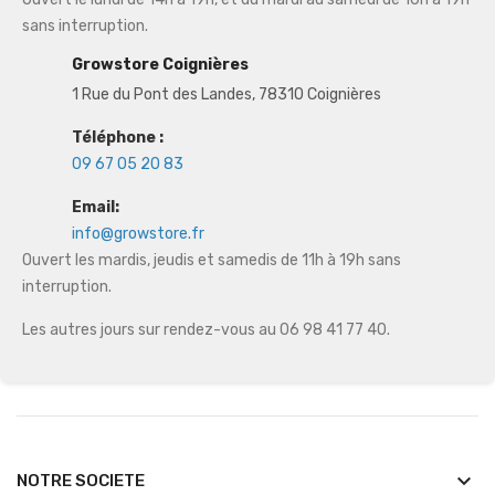
sans interruption.
Growstore Coignières
1 Rue du Pont des Landes, 78310 Coignières
Téléphone :
09 67 05 20 83
Email:
info@growstore.fr
Ouvert les mardis, jeudis et samedis de 11h à 19h sans
interruption.
Les autres jours sur rendez-vous au 06 98 41 77 40.
keyboard_arrow_down
NOTRE SOCIETE