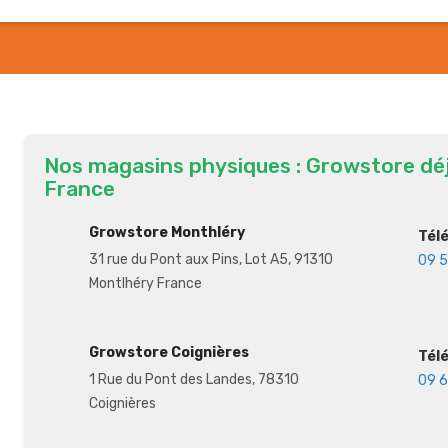
Nos magasins physiques : Growstore dé
France
Growstore Monthléry
Tél
31 rue du Pont aux Pins, Lot A5, 91310
09 5
Montlhéry France
Growstore Coignières
Tél
1 Rue du Pont des Landes, 78310
09 6
Coignières