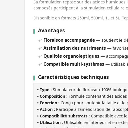
Sa formulation repose sur des acides humiques i
composés participent à la stimulation cellulaire
Disponible en formats 250ml, 500ml, 1L et 5L, To
Avantages
✅
Floraison accompagnée
— soutient le dé
✅
Assimilation des nutriments
— favorise 
✅
Qualités organoleptiques
— accompagne
✅
Compatible multi-systèmes
— utilisabl
Caractéristiques techniques
• Type :
Stimulateur de floraison 100% biologi
• Composition :
Formule contenant des acides 
• Fonction :
Conçu pour soutenir la taille et le 
• Action :
Participe à l’amélioration de l’absor
• Compatibilité substrats :
Compatible avec les
• Utilisation :
Utilisable en intérieur et en exté