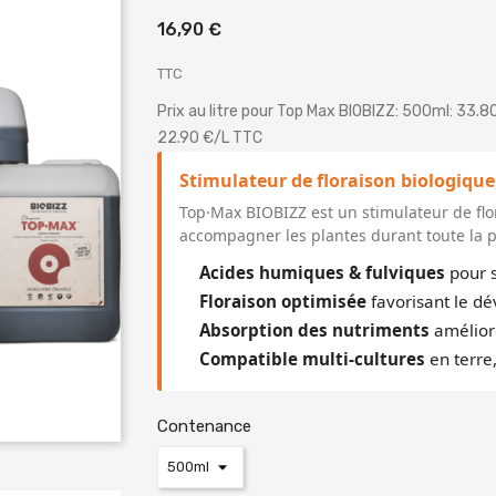
16,90 €
TTC
Prix au litre pour Top Max BIOBIZZ: 500ml: 33.8
22.90 €/L TTC
Stimulateur de floraison biologique
Top·Max BIOBIZZ est un stimulateur de fl
accompagner les plantes durant toute la p
Acides humiques & fulviques
pour s
Floraison optimisée
favorisant le dé
Absorption des nutriments
amélioré
Compatible multi-cultures
en terre
Contenance