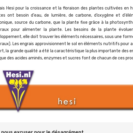
ais Hesi pour la croissance et la floraison des plantes cultivées en 
tes ont besoin d'eau, de lumière, de carbone, d’oxygène et d'élém
onique, source du carbone, que la plante fixe grâce à la photosynt
raux pour alimenter la plante. Les besoins de la plante évolu
loppement, elle doit trouver les éléments nécessaires, sous une forme
raux). Les engrais approvisionnent le sol en éléments nutritifs pour 
rt, la grande qualité a été la caractéristique la plus importante des
 que des acides aminés, enzymes et sucres font de chacun de ces produ
z nous excuser pour le désagrément.