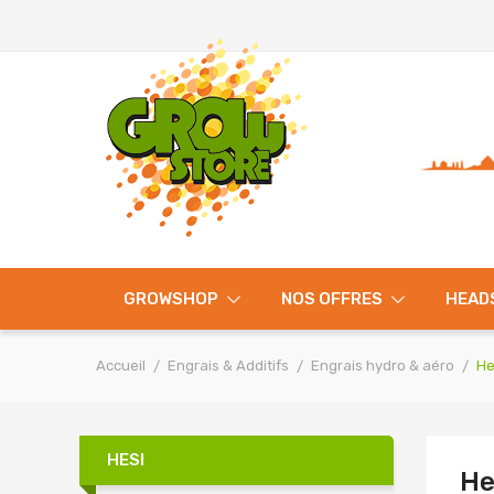
GROWSHOP
NOS OFFRES
HEAD
Accueil
Engrais & Additifs
Engrais hydro & aéro
He
HESI
He