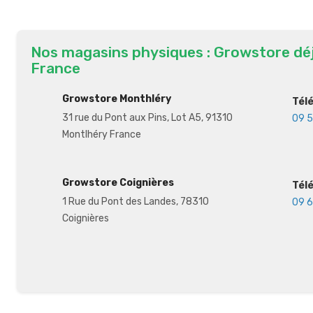
Nos magasins physiques : Growstore dé
France
Growstore Monthléry
Tél
31 rue du Pont aux Pins, Lot A5, 91310
09 5
Montlhéry France
Growstore Coignières
Tél
1 Rue du Pont des Landes, 78310
09 6
Coignières